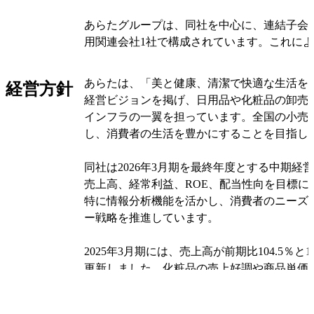
あらたグループは、同社を中心に、連結子会社
用関連会社1社で構成されています。これに
ネットワークを活用し、効率的な商品供給を
あらたは、「美と健康、清潔で快適な生活を
経営方針
また、あらたは店頭管理・フィールドサポー
経営ビジョンを掲げ、日用品や化粧品の卸売
います。これは、メーカーと共同で企画した
インフラの一翼を担っています。全国の小売
提供し、店頭での活性化を図るサービスです
し、消費者の生活を豊かにすることを目指し
トアマーケティングがこの事業を担当してい
同社は2026年3月期を最終年度とする中期経
オリジナルを見る
売上高、経常利益、ROE、配当性向を目標に
特に情報分析機能を活かし、消費者のニーズ
ー戦略を推進しています。
2025年3月期には、売上高が前期比104.5％と
更新しました。化粧品の売上好調や商品単価
売上総利益も順調に拡大しました。人件費や
かかわらず、販管費率は改善しました。