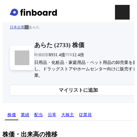
日本企業
あらた
あらた
(
2733
)
株価
時価総額
¥931.4億
PER
12.4倍
日用品・化粧品・家庭用品・ペット用品の卸売業を展
し、ドラッグストアやホームセンター向けに販売する
業。
マイリストに追加
株価
業績
配当
沿革
大株主
従業員
株価・出来高の推移