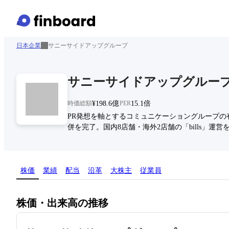
日本企業
サニーサイドアップグループ
サニーサイドアップグルー
時価総額
¥198.6億
PER
15.1倍
PR発想を軸とするコミュニケーショングループの
併を完了。国内8店舗・海外2店舗の「bills」運
株価
業績
配当
沿革
大株主
従業員
株価・出来高の推移