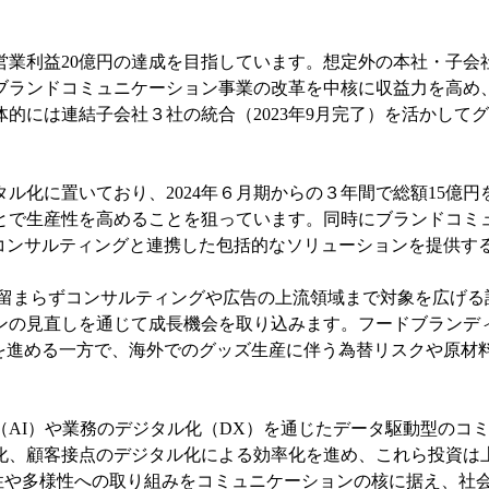
結営業利益20億円の達成を目指しています。想定外の本社・子
ランドコミュニケーション事業の改革を中核に収益力を高め、R
的には連結子会社３社の統合（2023年9月完了）を活かして
ル化に置いており、2024年６月期からの３年間で総額15億
とで生産性を高めることを狙っています。同時にブランドコミ
・コンサルティングと連携した包括的なソリューションを提供す
に留まらずコンサルティングや広告の上流領域まで対象を広げる
の見直しを通じて成長機会を取り込みます。フードブランディン
大を進める一方で、海外でのグッズ生産に伴う為替リスクや原材
（AI）や業務のデジタル化（DX）を通じたデータ駆動型のコ
化、顧客接点のデジタル化による効率化を進め、これら投資は上
続可能性や多様性への取り組みをコミュニケーションの核に据え、