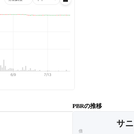
だくと、
PBRの推移
ます。