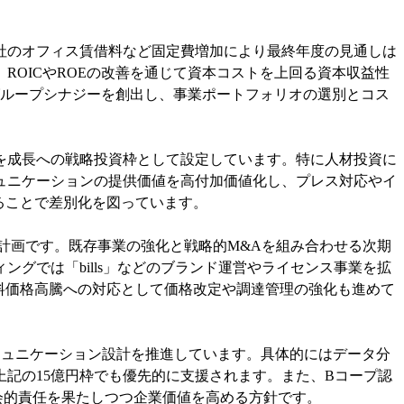
会社のオフィス賃借料など固定費増加により最終年度の見通しは
OICやROEの改善を通じて資本コストを上回る資本収益性
グループシナジーを創出し、事業ポートフォリオの選別とコス
円を成長への戦略投資枠として設定しています。特に人材投資に
ュニケーションの提供価値を高付加価値化し、プレス対応やイ
ることで差別化を図っています。
計画です。既存事業の強化と戦略的M&Aを組み合わせる次期
グでは「bills」などのブランド運営やライセンス事業を拡
料価格高騰への対応として価格改定や調達管理の強化も進めて
ミュニケーション設計を推進しています。具体的にはデータ分
記の15億円枠でも優先的に支援されます。また、Bコープ認
社会的責任を果たしつつ企業価値を高める方針です。