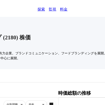
探索
監視
料金
プ
(
2180
)
株価
有力企業。ブランドコミュニケーション、フードブランディングを展開。2
営を中心に展開。
時価総額の推移