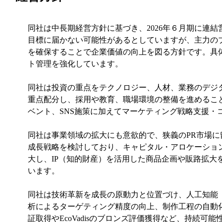
同社は中長期経営方針に基づき、2026年６月期に連
目標に届かない可能性があるとしていますが、主力のブ
を確保することで企業価値の向上を図る方針です。具体
ト管理を強化しています。
同社は投資の重点をテクノロジー、人材、業務のデジタ
重点配分し、採用や教育、職場環境の整備を進めるこ
ベント、SNS施策に加えてマーケティング戦略支援
同社は事業領域の拡大にも意欲的で、狭義のPR市場
成長戦略を検討しており、キャピタル・アロケーション
大し、IP（知的財産）を活用した商品企画や販路拡
います。
同社は技術革新を成長の原動力と位置づけ、人工知能
析によるターゲティング精度の向上、制作工程の自動
証取得やEcoVadisのブロンズ評価獲得など、持