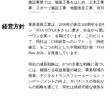
建設事業では、舗装工事をはじめ、土木工事
事、スポーツ施設工事、地盤改良工事、河川
渫工事などを手がけています。また、建設物
タント業務も行っています。主な関係会社に
東亜道路工業は、2030年の創立100周年を目
会社、株式会社敷島組、コクド株式会社など
経営方針
ン「TOA STYLEをさらに磨き、社会から選
ーワン企業へ」を掲げています。このビジョ
建設材料等の製造販売・環境事業では、アス
て、同社は「CSR経営へのシフト」と「持続
質アスファルト、アスファルト合材、リサイ
確立」を二つの柱とした中期経営計画「TOA ROAD 
生コンクリート用砕石などの製造・販売を行
Plan 2026」を推進しています。
た、建設機械の製造販売や建設廃棄物の中間
調査・浄化処理などの環境事業も展開してい
同社の成長戦略は、6つの主要な戦略に基づ
社には、札幌共同アスコン株式会社、株式会
には、確固たる収益基盤の確立、事業領域の
ング、株式会社トーア物流などがあります。
推進、デジタルトランスフォーメーション（
ンゲージメントの向上、ガバナンスの強化が
オリジナルを見る
らの戦略を通じて、同社は持続可能な成長を
建設事業においては、労働環境の改善や人材
視し、DX技術の導入による生産性向上を図