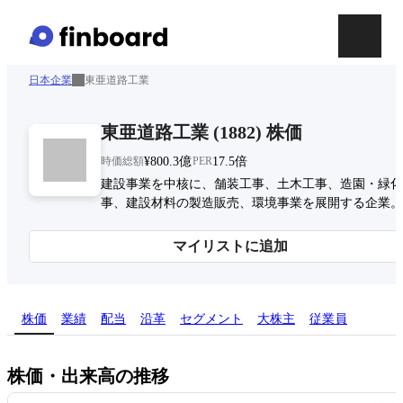
日本企業
東亜道路工業
東亜道路工業
(
1882
)
株価
時価総額
¥800.3億
PER
17.5倍
建設事業を中核に、舗装工事、土木工事、造園・緑化
事、建設材料の製造販売、環境事業を展開する企業。
マイリストに追加
株価
業績
配当
沿革
セグメント
大株主
従業員
株価・出来高の推移