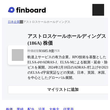
日本企業
アストロスケールホールディングス
アストロスケールホールディングス
(
186A
)
株価
時価総額
¥1685.8億
PER
軌道上サービスの有力企業。RPO技術を基盤とした
ELSA‑dやADRAS‑J、ELSA‑Mによる観測・延命・除
ビスを展開。2024年2月18日のADRAS‑J打上げや2021
のELSA‑d宇宙実証などの実績。日本、英国、米国、
を中心としたグローバル展開。
マイリストに追加
株価
業績
配当
沿革
大株主
従業員