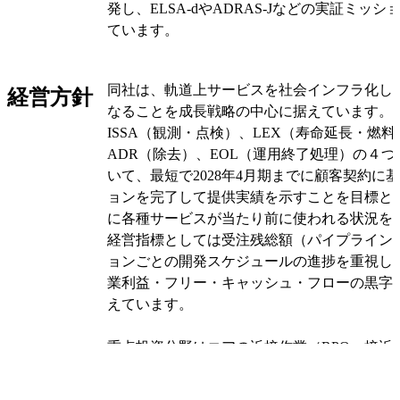
発し、ELSA-dやADRAS-Jなどの実証ミッ
ています。
主要な顧客は各国の政府機関や宇宙機関、防
同社は、軌道上サービスを社会インフラ化し
経営方針
間の衛星運用事業者です。同社の収益は現状
なることを成長戦略の中心に据えています。
に対する政府系の契約で得るマイルストーン
ISSA（観測・点検）、LEX（寿命延長・燃
で、将来的にはサービサーの販売や延命サー
ADR（除去）、EOL（運用終了処理）の４
レーション向けの定期サービスなど民間から
いて、最短で2028年4月期までに顧客契約に
拡大する計画です。
ョンを完了して提供実績を示すことを目標とし
に各種サービスが当たり前に使われる状況を
事業は大きく四つに分かれており、故障機や
経営指標としては受注残総額（パイプライン
検（ISSA）、寿命延長・燃料補給（LEX）
ョンごとの開発スケジュールの進捗を重視し
去（ADR）、運用終了時の除去（EOL）を
業利益・フリー・キャッシュ・フローの黒字
具体的な製品・技術は近接運用を行うサービ
えています。
アームを使った捕獲機構、衛星に取り付ける
ト、そして地上の管制・運用体制で、同社は
重点投資分野はコアの近接作業（RPO：接近
国・イスラエルの拠点で設計・製造から運用
術の開発で、同社はこの分野を自社開発して
めています。
ている点に強みがあります。実績としてはデ