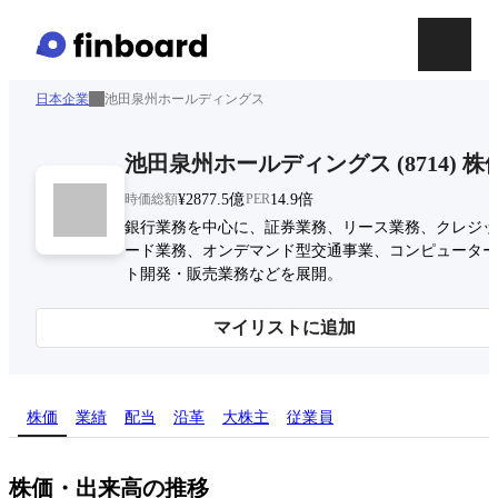
日本企業
池田泉州ホールディングス
池田泉州ホールディングス
(
8714
)
株
時価総額
¥2877.5億
PER
14.9倍
銀行業務を中心に、証券業務、リース業務、クレジッ
ード業務、オンデマンド型交通事業、コンピューター
ト開発・販売業務などを展開。
マイリストに追加
株価
業績
配当
沿革
大株主
従業員
株価・出来高の推移