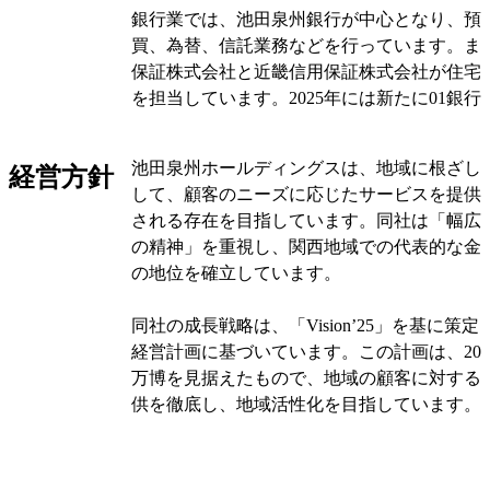
銀行業では、池田泉州銀行が中心となり、預
買、為替、信託業務などを行っています。ま
保証株式会社と近畿信用保証株式会社が住宅
を担当しています。2025年には新たに01銀
開始しました。
池田泉州ホールディングスは、地域に根ざし
経営方針
リース業においては、池田泉州リース株式会
して、顧客のニーズに応じたサービスを提供
トリース株式会社が、産業機械や自動車など
される存在を目指しています。同社は「幅広
ています。これにより、企業の設備投資をサ
の精神」を重視し、関西地域での代表的な金
動を支えています。
の地位を確立しています。
その他の事業には、証券業務、債権管理回収
同社の成長戦略は、「Vision’25」を基に策
ド業務、投資業務、ソフトウェア開発、情報
経営計画に基づいています。この計画は、20
があります。また、池田泉州銀行の現金精算や
万博を見据えたもので、地域の顧客に対する
の従属業務も行っています。
供を徹底し、地域活性化を目指しています。2
の方針を継続し、戦略的投資を強化していま
オリジナルを見る
池田泉州ホールディングスは、経営目標として