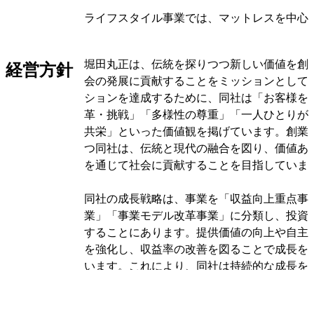
ライフスタイル事業では、マットレスを中心
商品を卸売販売しています。これらの商品は
売しています。ファッション事業では、布帛
堀田丸正は、伝統を探りつつ新しい価値を創
経営方針
した婦人服やホームファッションの卸売、百
会の発展に貢献することをミッションとして
売、ニット製品の企画販売、D2C事業を展開
ションを達成するために、同社は「お客様を
革・挑戦」「多様性の尊重」「一人ひとりが
マテリアル事業では、意匠撚糸の製造と卸売
共栄」といった価値観を掲げています。創業1
す。この事業は、堀田丸正と堀田（上海）貿
つ同社は、伝統と現代の融合を図り、価値あ
で手がけています。これらの事業を通じて、
を通じて社会に貢献することを目指していま
とサービスを提供しています。
同社の成長戦略は、事業を「収益向上重点事
オリジナルを見る
業」「事業モデル改革事業」に分類し、投資
することにあります。提供価値の向上や自主
を強化し、収益率の改善を図ることで成長を
います。これにより、同社は持続的な成長を
経営環境は依然として不透明であり、個人消