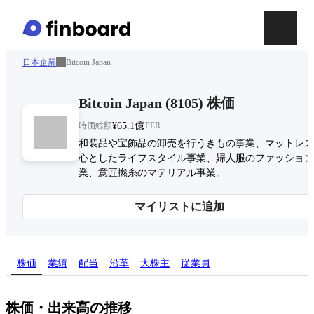
日本企業
Bitcoin Japan
Bitcoin Japan
(
8105
)
株価
時価総額
¥65.1億
PER
和装品や宝飾品の卸売を行うきもの事業、マットレス
心としたライフスタイル事業、婦人服のファッション
業、意匠撚糸のマテリアル事業。
マイリストに追加
株価
業績
配当
沿革
大株主
従業員
株価・出来高の推移