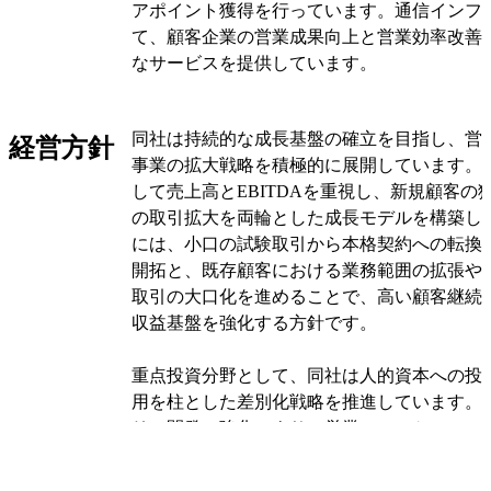
アポイント獲得を行っています。通信インフ
て、顧客企業の営業成果向上と営業効率改善
なサービスを提供しています。
同社の主要顧客は通信事業者をはじめとする
同社は持続的な成長基盤の確立を目指し、営
で、これらの企業から業務委託を受けて収益
経営方針
事業の拡大戦略を積極的に展開しています。
ています。収益の柱となるのは、自社のコミ
して売上高とEBITDAを重視し、新規顧客の
る直接的な営業代行業務で、エンドユーザー
の取引拡大を両輪とした成長モデルを構築し
蓄積した「生の声」データや、高度なコミュ
には、小口の試験取引から本格契約への転換
を持つ人材が同社の競争優位性を支えていま
開拓と、既存顧客における業務範囲の拡張や
ル化の進展に伴い、新興のデジタル事業者向
取引の大口化を進めることで、高い顧客継続
クオフィス業務も拡充しており、収益源の多
収益基盤を強化する方針です。
す。
重点投資分野として、同社は人的資本への投資
事業は「マーケティング事業」と「オンサイ
用を柱とした差別化戦略を推進しています。
セグメントで構成されています。マーケティ
リア開発の強化により、営業・マーケティン
電話・訪問・Web等を活用したダイレクトマ
ョナル人材を確保・育成する一方、AI技術を
営業戦略策定から運用まで幅広く手がけるコ
高度化にも注力しています。AIは反復・定型
③カスタマーサービスや事務代行などのBPO