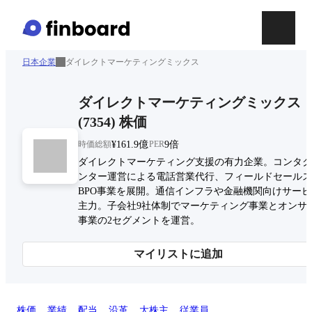
日本企業
ダイレクトマーケティングミックス
ダイレクトマーケティングミックス
(
7354
)
株価
時価総額
¥161.9億
PER
9倍
ダイレクトマーケティング支援の有力企業。コンタク
ンター運営による電話営業代行、フィールドセールス
BPO事業を展開。通信インフラや金融機関向けサー
主力。子会社9社体制でマーケティング事業とオンサ
事業の2セグメントを運営。
マイリストに追加
株価
業績
配当
沿革
大株主
従業員