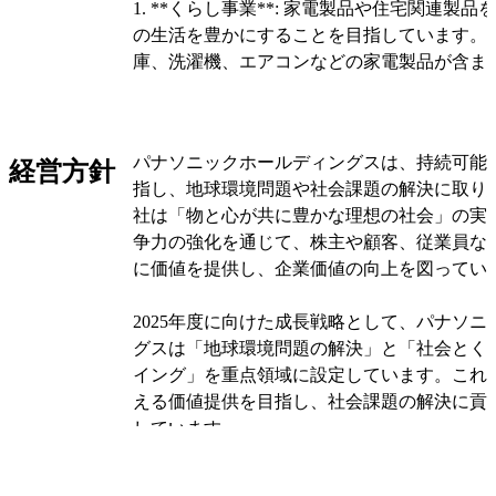
1. **くらし事業**: 家電製品や住宅関連製
の生活を豊かにすることを目指しています。
庫、洗濯機、エアコンなどの家電製品が含ま
2. **オートモーティブ**: 自動車関連の製
しています。ただし、2024年12月にパナソニ
パナソニックホールディングスは、持続可能
経営方針
ティブシステムズの株式譲渡が完了し、非連
指し、地球環境問題や社会課題の解決に取り
社は「物と心が共に豊かな理想の社会」の実
3. **コネクト**: 通信機器やネットワーク
争力の強化を通じて、株主や顧客、従業員な
し、情報通信技術を活用したソリューション
に価値を提供し、企業価値の向上を図ってい
す。これには、デジタルネットワークやIoT
れます。
2025年度に向けた成長戦略として、パナソ
グスは「地球環境問題の解決」と「社会とく
4. **インダストリー**: 産業用機器やソリ
イング」を重点領域に設定しています。これ
し、製造業や物流業界の効率化を支援してい
える価値提供を目指し、社会課題の解決に貢
は、工場自動化機器や産業用ロボットが含ま
しています。
5. **エナジー**: エネルギー関連の製品や
同社は、2022年度からの中期経営計画にお
持続可能な社会の実現を目指しています。こ