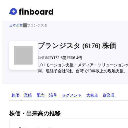
日本企業
ブランジスタ
ブランジスタ
(
6176
)
株価
時価総額
¥132.6億
PER
6.4倍
プロモーション支援・メディア・ソリューションの
開。連結子会社6社、台湾で10年以上の現地支援
株価
業績
配当
沿革
セグメント
大株主
従業員
株価・出来高の推移