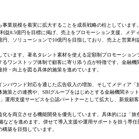
事業規模を着実に拡大することを成長戦略の柱としています。具
、当期純利益8.5億円を目標に掲げ、売上をプロモーション支援、
0億円、ソリューションで10億円を目指しており、売上と営業
しています。著名タレント素材を使える定額制プロモーションツ
するワンストップ体制で顧客に寄り添う点が特徴です。金融機
維持・向上を図る具体的施策を進めています。
インバウンド対応を通じた広告収入の増加、そしてメディア「
体施策との連携や、SBIグループをはじめとする金融機関ネッ
 Shop」運用支援サービスを公認パートナーとして拡大し、新規
益化を両立させる機能開発を優先しています。具体的には「旅
ツール整備などを進めます。併せて導入支援や運用サポートを担う
の構築を目指しています。