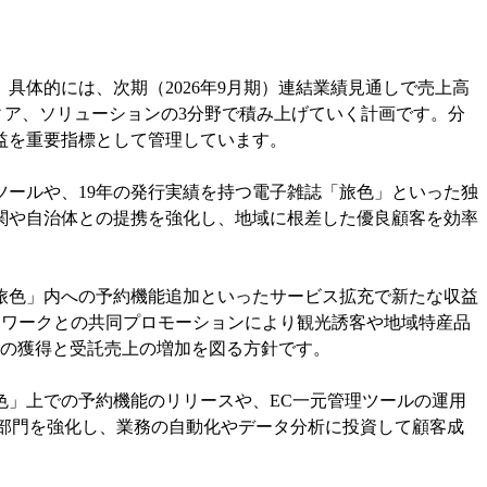
体的には、次期（2026年9月期）連結業績見通しで売上高
メディア、ソリューションの3分野で積み上げていく計画です。分
利益を重要指標として管理しています。
ールや、19年の発行実績を持つ電子雑誌「旅色」といった独
関や自治体との提携を強化し、地域に根差した優良顧客を効率
旅色」内への予約機能追加といったサービス拡充で新たな収益
トワークとの共同プロモーションにより観光誘客や地域特産品
顧客の獲得と受託売上の増加を図る方針です。
色」上での予約機能のリリースや、EC一元管理ツールの運用
専任部門を強化し、業務の自動化やデータ分析に投資して顧客成