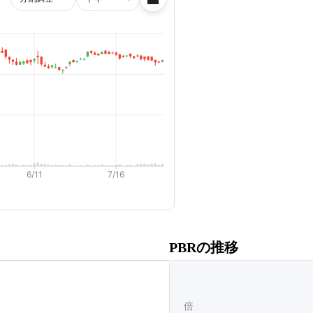
だくと、
PBRの推移
ます。