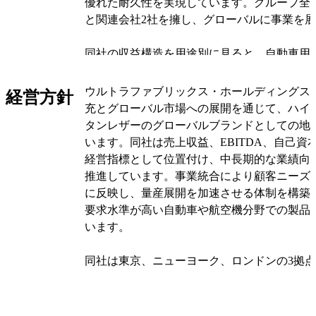
優れた耐久性を実現しています。グループ全
と関連会社2社を擁し、グローバルに事業を
同社の収益構造を用途別に見ると、自動車用が
柱となっており、次いで家具用が約27%、航空
占めています。主要顧客は北米を中心とした
ウルトラファブリックス・ホールディングス
経営方針
メーカーや自動車メーカー、プライベートジ
充とグローバル市場への展開を通じて、ハイ
機の内装を手がける企業などです。製造は国
タンレザーのグローバルブランドとしての地
成が担い、販売は米国子会社のウルトラファ
います。同社は売上収益、EBITDA、自己資
する体制を構築しています。
経営指標として位置付け、中長期的な業績向
推進しています。事業統合により顧客ニーズ
製品ラインでは、家具用途では北米の高級オ
に反映し、量産展開を加速させる体制を構築
ル・レストランなどの商業施設向け家具に採
要求水準が高い自動車や航空機分野での製品
動車用途では耐摩耗性が要求されるシートや
います。
内装材を提供しています。また航空機用途で
ェットや民間機の内装材として使用され、そ
同社は東京、ニューヨーク、ロンドンの3拠
袋やアパレル、医療機器、RV車などの幅広
ローバルな事業展開を強化しています。特に
ています。
業のグローバル化に対応し、製品のグローバ
規顧客獲得を目指しています。ハイエンドレ