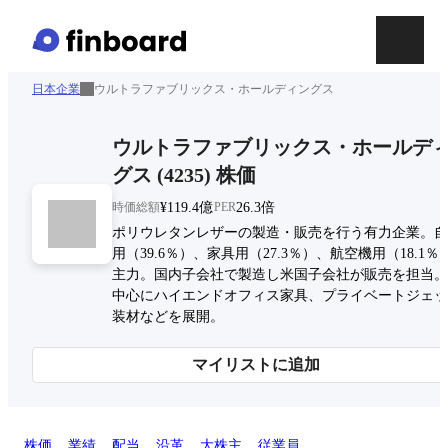
日本企業
ウルトラファブリックス・ホールディングス
ウルトラファブリックス・ホールデ
グス
(
4235
)
株価
時価総額
¥119.4億
PER
26.3倍
ポリウレタンレザーの製造・販売を行う有力企業。自
用（39.6％）、家具用（27.3％）、航空機用（18.1％
主力。国内子会社で製造し米国子会社が販売を担当。
中心にハイエンドオフィス家具、プライベートジェッ
装材などを展開。
マイリストに追加
株価
業績
配当
沿革
大株主
従業員