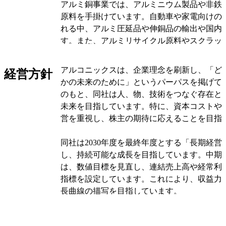
アルミ銅事業では、アルミニウム製品や非鉄
原料を手掛けています。自動車や家電向けの
れる中、アルミ圧延品や伸銅品の輸出や国内
す。また、アルミリサイクル原料やスクラッ
い、環境問題に対応しています。
アルコニックスは、企業理念を刷新し、「ど
経営方針
製造セグメントでは、装置材料事業と金属加
かの未来のために」というパーパスを掲げて
います。装置材料事業では、めっき材料や溶
のもと、同社は人、物、技術をつなぐ存在と
査装置などを製造しています。特に、UNIVERT
未来を目指しています。特に、資本コストや
HOLDINGS INC.が手掛けるめっき材料は
営を重視し、株主の期待に応えることを目指
に販売されています。
同社は2030年度を最終年度とする「長期経営計
金属加工事業では、精密切削加工部品や自動
し、持続可能な成長を目指しています。中期経営
部品を製造しています。株式会社大川電機製
は、数値目標を見直し、連結売上高や経常利益
士プレスなどが主要な製造子会社であり、国
指標を設定しています。これにより、収益力
得ています。これらの製品は、スマートフォ
長曲線の描写を目指しています。
宇宙分野で使用されています。
アルコニックスは、事業戦略、財務戦略、人
アルコニックスは、商社機能と製造業を融合