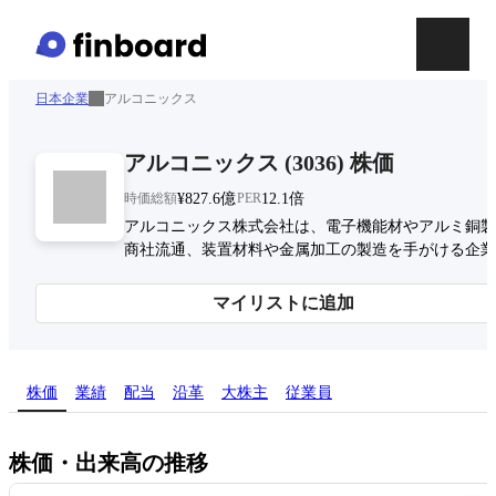
日本企業
アルコニックス
アルコニックス
(
3036
)
株価
時価総額
¥827.6億
PER
12.1倍
アルコニックス株式会社は、電子機能材やアルミ銅製
商社流通、装置材料や金属加工の製造を手がける企業
マイリストに追加
株価
業績
配当
沿革
大株主
従業員
株価・出来高の推移