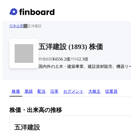
日本企業
五洋建設
五洋建設
(
1893
)
株価
時価総額
¥4556.2億
PER
12.3倍
国内外の土木・建築事業、建設資材販売、機器リ
株価
業績
配当
沿革
セグメント
大株主
従業員
株価・出来高の推移