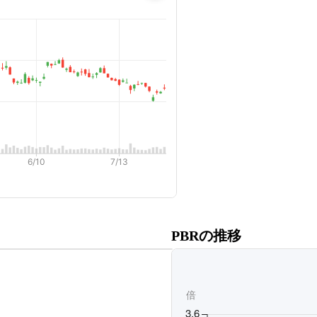
だくと、
PBRの推移
ます。