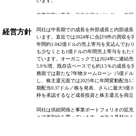
います。
主要顧客は量産・注文住宅のビルダー、共同
建設会社、リフォーム業者および一般の住宅
同社は中長期での成長を外部成長と内部成長
ルダーとの長期取引もあります。同社の収益
経営方針
います。直近では2024年に合計9件の買収を
スに依存しており、材料費と人件費が大きな
年間約1.042億ドルの売上寄与を見込んでおり、
方、多くの作業員を出来高で支払うため費用
も少なくとも1億ドルの年間売上寄与をもた
すく、結果的に強いフリーキャッシュフロー
ています。オーガニックでは2024年に連結
5.9％増、既存店ベースでも約3.5％の成長を
事業は大きく施工部門と資材を販売する流通
務面では新たな7年物タームローン（5億ドル
熱施工が依然として売上の中心ですが、補完
し、株主還元面では2025年に年間変動配当1.
高めて収益の多様化を進めています。同社は
期配当0.37ドル／株を発表、さらに最大5億
経験豊富な営業スタッフを持ち、既存顧客へ
枠を承認するなど成長投資と株主還元を両立
極的な買収で市場拡大と安定化を図っていま
同社は供給関係と事業ポートフォリオの拡充
オリジナルを見る
とで差別化を図っています。ガラス基材のよ
四大メーカーとの長年の関係を持ち、規模を
有利な供給条件を確保しています。また、20