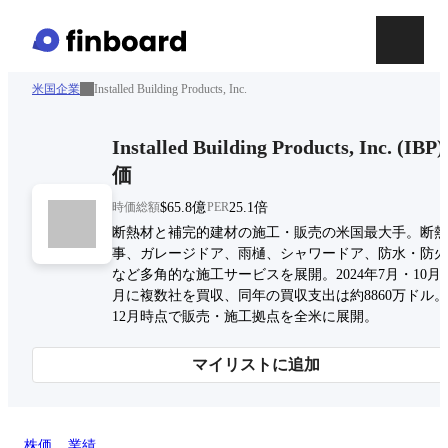
米国企業
Installed Building Products, Inc.
Installed Building Products, Inc.
(
IBP
)
価
時価総額
$65.8億
PER
25.1倍
断熱材と補完的建材の施工・販売の米国最大手。断熱
事、ガレージドア、雨樋、シャワードア、防水・防火
など多角的な施工サービスを展開。2024年7月・10月・
月に複数社を買収、同年の買収支出は約8860万ドル。
12月時点で販売・施工拠点を全米に展開。
マイリストに追加
株価
業績