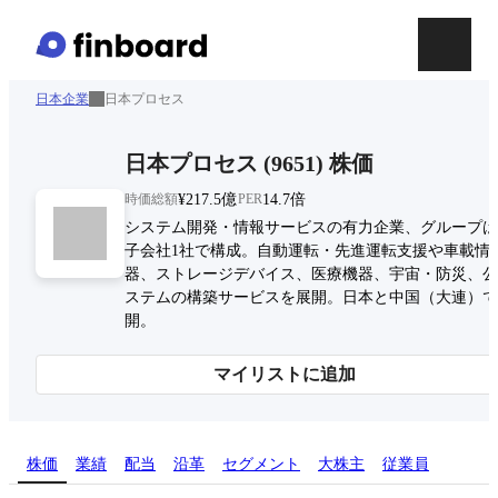
日本企業
日本プロセス
日本プロセス
(
9651
)
株価
時価総額
¥217.5億
PER
14.7倍
システム開発・情報サービスの有力企業、グループは
子会社1社で構成。自動運転・先進運転支援や車載情
器、ストレージデバイス、医療機器、宇宙・防災、公
ステムの構築サービスを展開。日本と中国（大連）で
開。
マイリストに追加
株価
業績
配当
沿革
セグメント
大株主
従業員