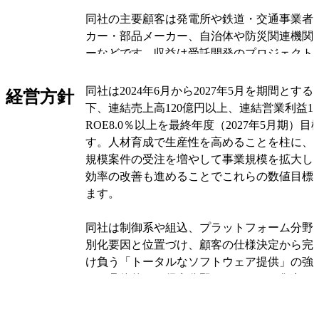
同社の主要顧客は発電所や鉄道・交通事業者
カー・部品メーカー、自治体や防災関連機関
ーなどです。収益は受託開発のプロジェクト
守・運用支援、システム構築サービスの売上
ます。
同社は2024年6月から2027年5月を期間とす
経営方針
下、連結売上高120億円以上、連結営業利益1
同社の事業は制御システム（エネルギー施設
ROE8.0％以上を最終年度（2027年5月期）
け）、自動車システム（自動運転・運転支援
す。人材育成で生産性を高めることを柱に、
器）、特定情報システム（防災・危機管理や
規模案件の受注を増やして事業規模を拡大し
込システム（記憶装置やネット接続する建設
効率の改善も進めることでこれらの数値目標
器）、産業向け・情報通信分野のソリューシ
ます。
共系の構築サービス）に分かれます。各分野
発、導入、保守まで一貫して対応し、現場に
同社は制御系や組込、プラットフォーム分野
イズを強みにしています。
別化要因と位置づけ、顧客の仕様決定から完
け負う「トータルなソフトウェア提供」の強
オリジナルを見る
す。具体的には得意分野にリソースを集中し
ることで、複数企業が分担することで生じる
受注時の審査強化やプロジェクト管理の徹底