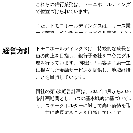
これらの銀行業務は、トモニホールディング
て位置づけられています。
また、トモニホールディングスは、リース業
ード業務、ベンチャーキャピタル業務、GX
務なども手がけています。これらの業務は、
るコンピューター業務やその他の関連業務と
トモニホールディングスは、持続的な成長と
経営方針
全体で提供されています。
値の向上を目指し、銀行子会社を中心にグル
理を行っています。同社は「お客さま第一主
さらに、トモニホールディングスは、地域経
に根ざした金融サービスを提供し、地域経済
し、「地域とトモニ1号投資事業有限責任組
ことを目指しています。
社として設立しています。これにより、地域
化し、持続可能な成長を目指しています。
同社の第5次経営計画は、2023年4月から202
を計画期間とし、5つの基本戦略に基づいて
オリジナルを見る
り、ステークホルダーに対して高い価値を迅
し、共に成長することを目指しています。
基本戦略には、サステナビリティ戦略、営業