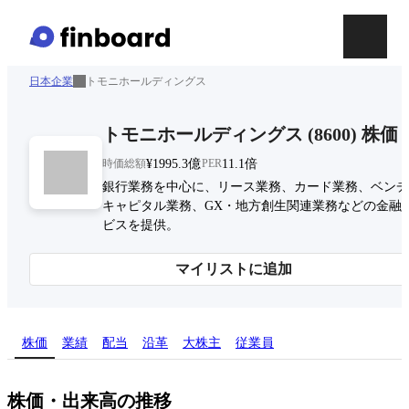
日本企業
トモニホールディングス
トモニホールディングス
(
8600
)
株価
時価総額
¥1995.3億
PER
11.1倍
銀行業務を中心に、リース業務、カード業務、ベンチ
キャピタル業務、GX・地方創生関連業務などの金融
ビスを提供。
マイリストに追加
株価
業績
配当
沿革
大株主
従業員
株価・出来高の推移