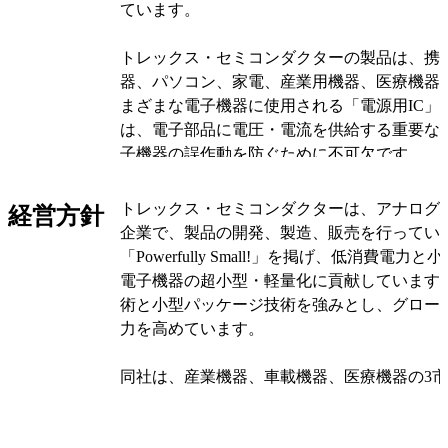
ています。
トレックス・セミコンダクターの製品は、携
器、パソコン、家電、産業用機器、医療機器
まざまな電子機器に使用される「電源用IC」
は、電子部品に電圧・電流を供給する重要な
子機器の誤作動を防ぐために不可欠です。
同社は「Powerfully Small!」を製品づく
トレックス・セミコンダクターは、アナログ
経営方針
電力・小型化を追求しています。高度なIC設
企業で、製品の開発、製造、販売を行ってい
ケージ技術を強みとし、電子機器の超小型・
「Powerfully Small!」を掲げ、低消費電
います。また、製造を外部に委託するファブ
電子機器の超小型・軽量化に貢献しています。
しつつ、一部の製造工程を子会社で行ってい
術と小型パッケージ技術を強みとし、グロー
力を高めています。
トレックス・セミコンダクターの主力製品には
バータ、レギュレータ（VR）、ディテクタ（
同社は、産業機器、車載機器、医療機器の3
リートがあります。また、超小型・薄型のチ
し、これらの市場での高付加価値製品の開発
ージ「USP」を開発し、新技術の開発にも取
います。また、顧客仕様に基づくウエハの生
これにより、電子基板上でのICの実装が容易