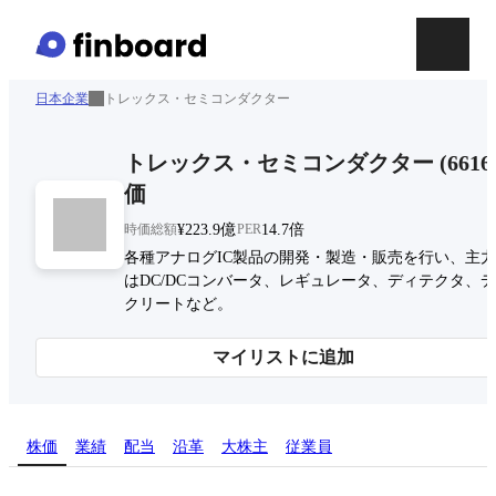
日本企業
トレックス・セミコンダクター
トレックス・セミコンダクター
(
6616
価
時価総額
¥223.9億
PER
14.7倍
各種アナログIC製品の開発・製造・販売を行い、主
はDC/DCコンバータ、レギュレータ、ディテクタ、
クリートなど。
マイリストに追加
株価
業績
配当
沿革
大株主
従業員