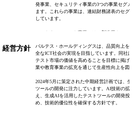
発事業、セキュリティ事業の3つの事業セグ
ます。これらの事業は、連結財務諸表のセグ
しています。
ソフトウェアテスト事業では、製造業やソフ
に対し、品質計画の立案や開発プロセスの改
バルテス・ホールディングスは、品質向上を
作成などを提供しています。ISO/IEC/IEEE 2
経営方針
全なICT社会の実現を目指しています。同社
ービスを提供し、エンタープライズ系やWeb
テスト市場の価値を高めることを目標に掲げ
系など幅広い領域に対応しています。
業や教育事業の拡充を通じて生産性向上を図
同社は、ソフトウェアテストツールやセキュ
2024年5月に策定された中期経営計画では、生
育サービスも提供しています。フィリピン法
ツールの開発に注力しています。AI技術の拡
企業や在比日系企業にサービスを提供してい
え、生成AIを活用したテストツールの開発投
め、技術的優位性を確保する方針です。
開発事業では、ソフトウェア・システムの開
派遣を行っています。企画から運用までワン
同社は、人的資本への投資を拡大し、特にP
し、メタバース分野でのxR技術の習得も進め
ています。リファラル採用制度や社内研修の
スキル人材の育成と外部人材の活用を推進し
セキュリティ事業では、セキュリティ診断サ