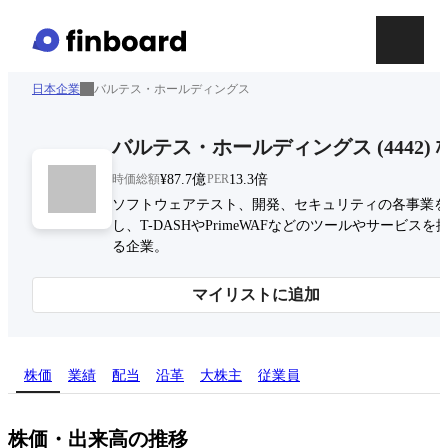
日本企業
バルテス・ホールディングス
バルテス・ホールディングス
(
4442
)
時価総額
¥87.7億
PER
13.3倍
ソフトウェアテスト、開発、セキュリティの各事業を
し、T-DASHやPrimeWAFなどのツールやサービスを
る企業。
マイリストに追加
株価
業績
配当
沿革
大株主
従業員
株価・出来高の推移