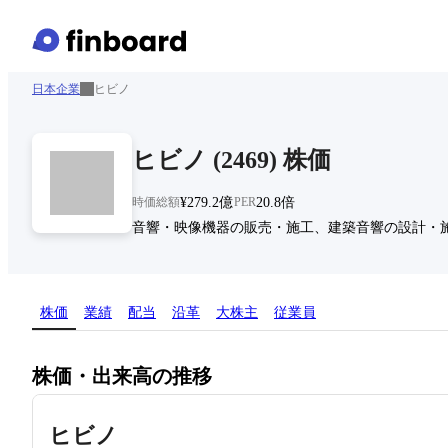
日本企業
ヒビノ
ヒビノ
(
2469
)
株価
時価総額
¥279.2億
PER
20.8倍
音響・映像機器の販売・施工、建築音響の設計・
株価
業績
配当
沿革
大株主
従業員
株価・出来高の推移