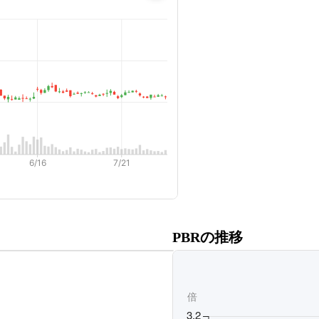
だくと、
PBRの推移
ます。