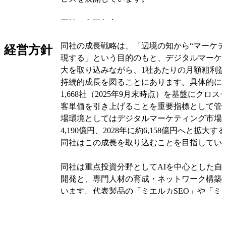
同社の主要顧客はデジタルマーケティングに
で、小売や飲食などの多店舗事業者も含まれ
同社の成長戦略は、「辺境の知から“マーケテ
化ツールの利用料やコンサルティング、業務
経営方針
現する」という目的のもと、デジタルマーケ
供など複数の事業モデルから得ており、報告
大を取り込みながら、1社あたりの月額粗利
業」という単一のセグメントでまとめていま
持続的成長を図ることにあります。具体的に
1,668社（2025年9月末時点）を基盤にクロ
同社の主な製品ラインには、Web流入最大化
客単価を引き上げることを重要指標として管
ルカSEO」、訪問者行動を可視化してコンバ
場環境としてはデジタルマーケティング市場が2
る「ミエルカヒートマップ」、店舗情報の一
4,190億円、2028年に約6,158億円へと拡大
を支援する「ローカルミエルカ」、即戦力の
同社はこの成長を取り込むことを目指してい
ーを企業に紹介する「ミエルカコネクト」、
い課題に対応するソリューションサービスが
同社は重点投資分野としてAIを中心とした自
を組み合わせて、企業ごとの課題に応じたワ
開発と、専門人材の育成・ネットワーク構築
を行っています。
います。代表製品の「ミエルカSEO」や「ミ
プ」「ローカルミエルカ」「ミエルカコネク
オリジナルを見る
ンナップを通じて、ツール提供と人材・教育