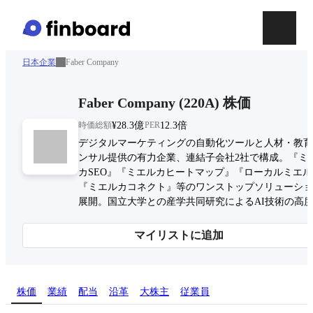
日本企業
Faber Company
Faber Company
(
220A
)
株価
時価総額
¥28.3億
PER
12.3倍
デジタルマーケティングの自動化ツールと人材・教育
ンサル提供の有力企業、連結子会社2社で構成。『ミ
カSEO』『ミエルカヒートマップ』『ローカルミエ
『ミエルカコネクト』等のワンストップソリューショ
展開。国立大学との産学共同研究によるAI技術の高
マイリストに追加
株価
業績
配当
沿革
大株主
従業員