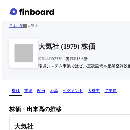
日本企業
大気社
大気社
(
1979
)
株価
時価総額
¥2770.2億
PER
15.3倍
環境システム事業ではビル空調設備や産業空調設
株価
業績
配当
沿革
セグメント
大株主
従業員
株価・出来高の推移