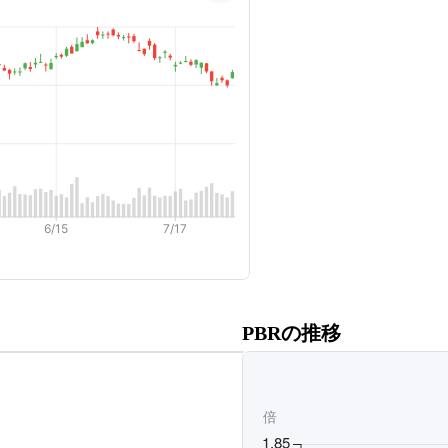
だくと、
PBRの推移
ます。