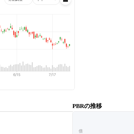
だくと、
PBRの推移
ます。