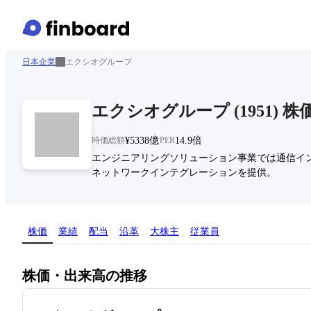
日本企業
エクシオグループ
エクシオグループ
(
1951
)
株
時価総額
¥5338億
PER
14.9倍
エンジニアリングソリューション事業では通信イ
ネットワークインテグレーションを提供。
株価
業績
配当
沿革
大株主
従業員
株価・出来高の推移