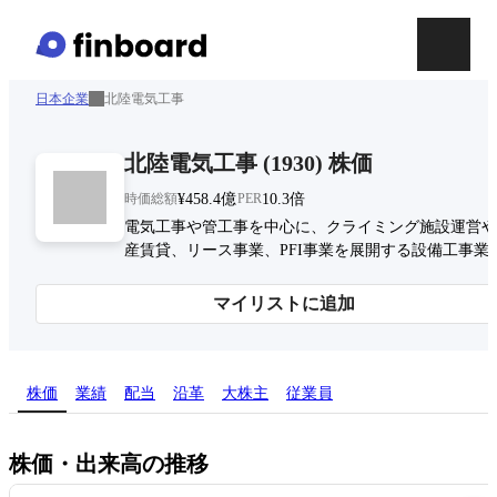
日本企業
北陸電気工事
北陸電気工事
(
1930
)
株価
時価総額
¥458.4億
PER
10.3倍
電気工事や管工事を中心に、クライミング施設運営や
産賃貸、リース事業、PFI事業を展開する設備工事業
マイリストに追加
株価
業績
配当
沿革
大株主
従業員
株価・出来高の推移