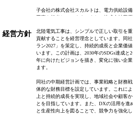
子会社の株式会社スカルトは、電力供給設備
工事を担当しています。また、株式会社蒲原
社日建は、管工事を専門に請け負っています
北陸電気工事は、シンプルで正しい取引を重
陸電気工事は多様な設備工事ニーズに対応で
経営方針
貢献することを経営理念としています。同社
います。
ラン2027」を策定し、持続的成長と企業価
います。この計画は、2030年のSDGs達成と20
その他の事業として、ホッコー商事株式会社
年に向けたビジョンを描き、変化に強い企業
っています。Blue・Sky株式会社はクライミ
ます。
手がけ、PT AWINA RIKUDENKO SOLAR EN
INDONESIAはリース事業を展開しています
同社の中期経営計画では、事業戦略と財務戦
社大山ファーストはPFI事業を行い、公共施
体的な財務目標を設定しています。これによ
関与しています。
上と持続的成長を実現し、地域社会や顧客か
とを目指しています。また、DXの活用を進
オリジナルを見る
と生産性向上を図ることで、競争力を強化し
北陸電気工事は、建設業界における旺盛な投
北陸地域でのシェア拡大や大都市圏での受注