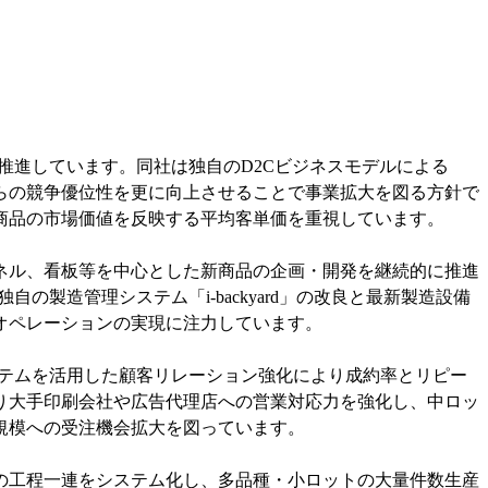
推進しています。同社は独自のD2Cビジネスモデルによる
らの競争優位性を更に向上させることで事業拡大を図る方針で
商品の市場価値を反映する平均客単価を重視しています。
ネル、看板等を中心とした新商品の企画・開発を継続的に推進
製造管理システム「i-backyard」の改良と最新製造設備
オペレーションの実現に注力しています。
システムを活用した顧客リレーション強化により成約率とリピー
り大手印刷会社や広告代理店への営業対応力を強化し、中ロッ
規模への受注機会拡大を図っています。
の工程一連をシステム化し、多品種・小ロットの大量件数生産