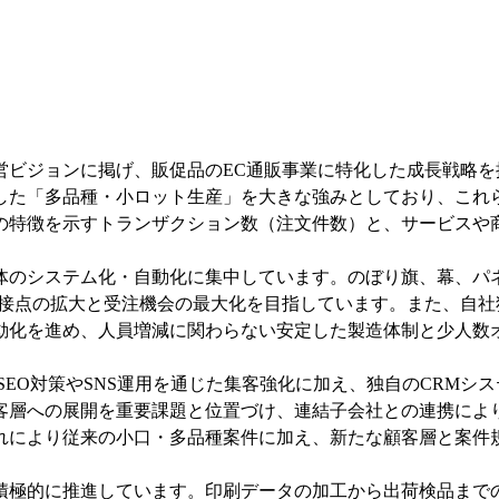
ビジョンに掲げ、販促品のEC通販事業に特化した成長戦略を
した「多品種・小ロット生産」を大きな強みとしており、これ
の特徴を示すトランザクション数（注文件数）と、サービスや
体のシステム化・自動化に集中しています。のぼり旗、幕、パ
接点の拡大と受注機会の最大化を目指しています。また、自社独自の
動化を進め、人員増減に関わらない安定した製造体制と少人数
SEO対策やSNS運用を通じた集客強化に加え、独自のCRM
客層への展開を重要課題と位置づけ、連結子会社との連携によ
れにより従来の小口・多品種案件に加え、新たな顧客層と案件
積極的に推進しています。印刷データの加工から出荷検品まで