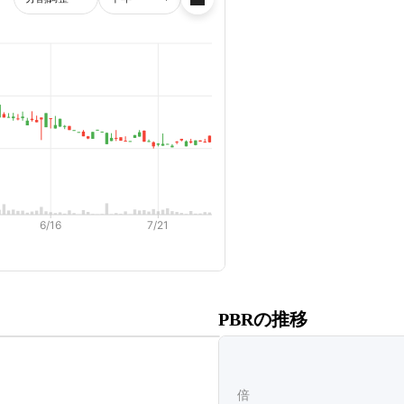
だくと、
PBRの推移
ます。