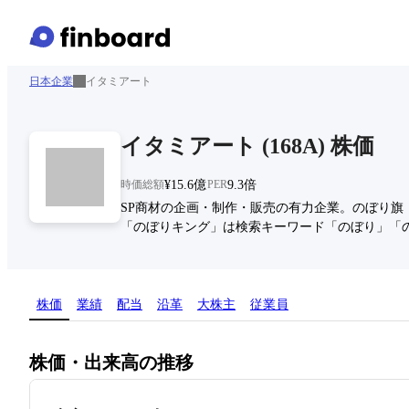
日本企業
イタミアート
イタミアート
(
168A
)
株価
時価総額
¥15.6億
PER
9.3倍
SP商材の企画・制作・販売の有力企業。のぼり旗
「のぼりキング」は検索キーワード「のぼり」「のぼ
株価
業績
配当
沿革
大株主
従業員
株価・出来高の推移