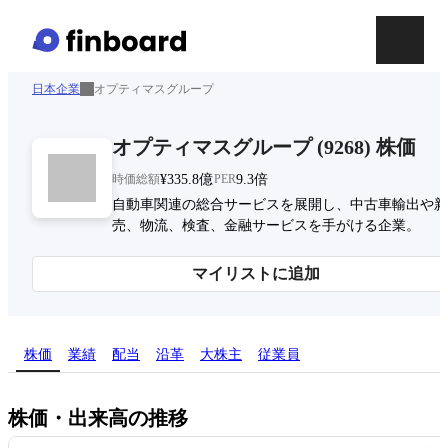
日本企業
オプティマスグループ
オプティマスグループ
(
9268
)
株価
時価総額
¥335.8億
PER
9.3倍
自動車関連の総合サービスを展開し、中古車輸出や新
売、物流、検査、金融サービスを手がける企業。
マイリストに追加
株価
業績
配当
沿革
大株主
従業員
株価・出来高の推移