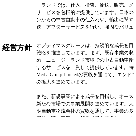
ーランドでは、仕入、検査、輸送、販売、メ
サービスを包括的に提供しています。日本の
ンからの中古自動車の仕入れや、輸出に関す
送、アフターサービスを行い、強固なバリュ
しています。
オプティマスグループは、持続的な成長を目
経営方針
また、オプティマスグループはオーストラリ
戦略を推進しています。まず、既存事業の収
中心に新しいバリューチェーンを構築中です
め、ニュージーランド市場での中古自動車輸
する大手自動車ディーラーグループと大手自
するサービスを一貫して提供しています。特に、Au
を連結子会社化し、事業基盤を強化していま
Media Group Limitedの買収を通じて、エ
オーストラリア市場でのプレゼンスを高めて
の拡大を進めています。
オプティマスグループの事業は5つのセグメ
また、新規事業による成長を目指し、オース
ます。輸出入事業では、ニュージーランドを
新たな市場での事業展開を進めています。大
古自動車の仕入れと販売を行っています。物
や自動車物流会社の買収を通じて、事業の多
からの中古自動車輸出に係る海上輸送とオー
図り、既存事業との相乗効果を追求していま
陸上輸送を展開しています。
ニュージーランド以外の地域でも確固たるポ
とを目指しています。