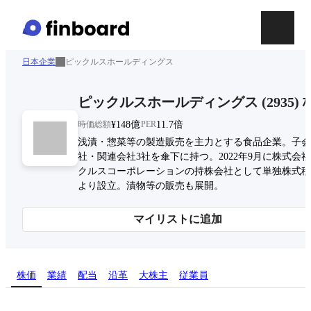
日本企業
ピックルスホールディングス
ピックルスホールディングス
(
2935
)
時価総額
¥148億
PER
11.7倍
浅漬・惣菜等の製造販売を主力とする食品企業。子会
社・関連会社3社を傘下に持つ。2022年9月に株式会
クルスコーポレーションの持株会社として単独株式移
より設立。漬物等の販売も展開。
マイリストに追加
株価
業績
配当
沿革
大株主
従業員