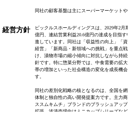
同社の顧客基盤は主にスーパーマーケットや
トアなどの小売業界が中心となっています。
に商品を供給することで安定的な収益を確保
ピックルスホールディングスは、2029年2月期
経営方針
食事に欠かせない商品を提供することで継続
億円、連結営業利益20.6億円の達成を目指す
ています。
進しています。同社は「収益性の向上」「資
経営」「新商品・新領域への挑戦」を重点戦
同社グループの事業構造は単一セグメントと
け、漬物市場の縮小傾向に対抗しながら持続
り、浅漬けと惣菜の製造販売に経営資源を集
針です。特に惣菜分野では、中食需要の拡大
株会社体制により各子会社の専門性を活かし
帯の増加といった社会構造の変化を成長機会
全体での効率的な事業運営を実現している点
す。
オリジナルを見る
同社の差別化戦略の核となるのは、全国を網
体制と独自性の高い開発提案力です。主力商
ススムキムチ」ブランドのブラッシュアップ
拡張、浅漬売場向けミニカップシリーズなど
を進めています。また、安全・安心な食品提
漬・キムチの主要原料には国産野菜を使用す